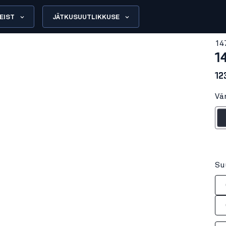
EIST
JÄTKUSUUTLIKKUSE
14
1
12
Vä
Marii
Su