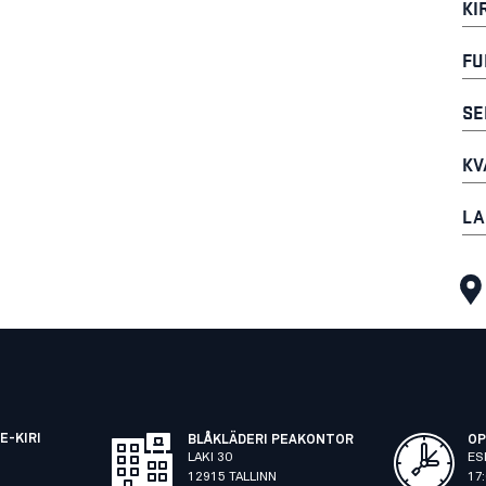
KI
FU
SE
KV
LA
E-KIRI
BLÅKLÄDERI PEAKONTOR
OP
LAKI 30
ES
12915 TALLINN
17