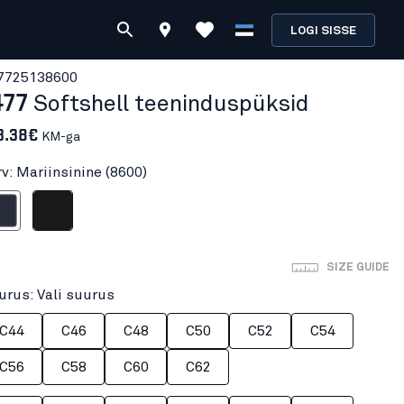
LOGI SISSE
772513
8600
477
Softshell teeninduspüksid
3.38€
KM-ga
rv: Mariinsinine (8600)
nsinine
Must
SIZE GUIDE
urus: Vali suurus
C44
C46
C48
C50
C52
C54
C56
C58
C60
C62