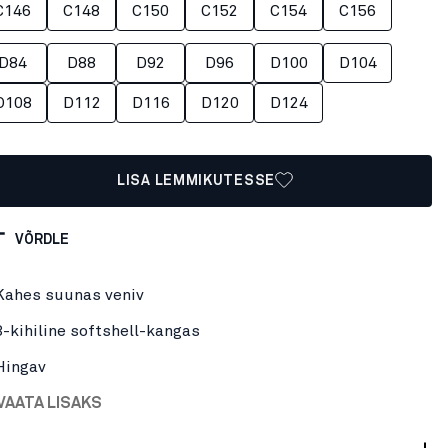
C146
C148
C150
C152
C154
C156
D84
D88
D92
D96
D100
D104
D108
D112
D116
D120
D124
LISA LEMMIKUTESSE
VÕRDLE
Kahes suunas veniv
3-kihiline softshell-kangas
Hingav
VAATA LISAKS