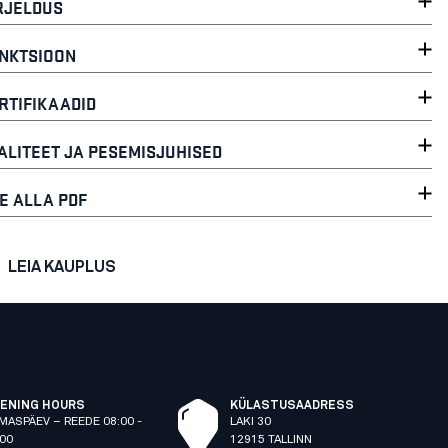
RJELDUS
NKTSIOON
RTIFIKAADID
ALITEET JA PESEMISJUHISED
E ALLA PDF
LEIA KAUPLUS
ENING HOURS
KÜLASTUSAADRESS
MASPÄEV – REEDE 08:00 -
LAKI 30
:00
12915 TALLINN