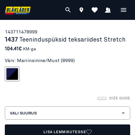
14371147
8999
1437
Teeninduspüksid teksariidest Stretch
104.41€
KM-ga
Värv: Mariinsinine/Must (8999)
riinsinine/Must
SIZE GUIDE
VALI SUURUS
LISA LEMMIKUTESSE