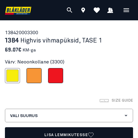
13842000
3300
1384
Highvis vihmapüksid, TASE 1
69.07€
KM-ga
Värv: Neoonkollane (3300)
Neoonkollane
Neoonoranž
Neoonpunane
SIZE GUIDE
VALI SUURUS
LISA LEMMIKUTESSE