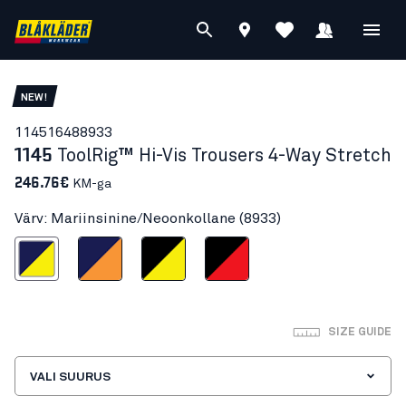
NEW!
11451648
8933
1145
ToolRig™ Hi-Vis Trousers 4-Way Stretch
246.76€
KM-ga
Värv: Mariinsinine/Neoonkollane (8933)
sinine/Neoonkollane
Mariinsinine/Neoonoranž
Must/Neoonkollane
Must/Neoonpunane
SIZE GUIDE
VALI SUURUS