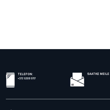
SAATKE MEILE 
TELEFON
:
+372 5309 5117