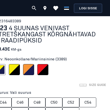
LOGI SISSE
231648
3389
123
4 SUUNAS VENIVAST
TRETŠKANGAST KÕRGNÄHTAVAD
IRAADIPÜKSID
9.43€
KM-ga
rv: Neoonkollane/Mariinsinine (3389)
/Mariinsinine
Neoonkollane/Must
Neoonoranž/Mariinsinine
Neoonpunane/Must
SIZE GUIDE
urus: Vali suurus
C44
C46
C48
C50
C52
C54