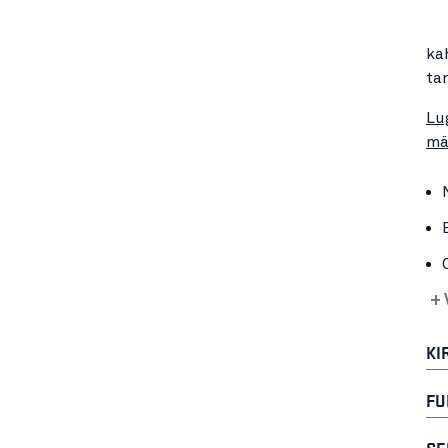
ka
ta
Lu
mä
+ 
KI
FU
SE