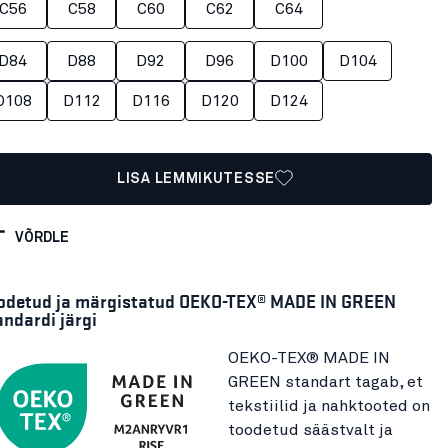
C56
C58
C60
C62
C64
D84
D88
D92
D96
D100
D104
D108
D112
D116
D120
D124
LISA LEMMIKUTESSE
VÕRDLE
odetud ja märgistatud OEKO-TEX® MADE IN GREEN
andardi järgi
OEKO-TEX® MADE IN
GREEN standart tagab, et
tekstiilid ja nahktooted on
toodetud säästvalt ja