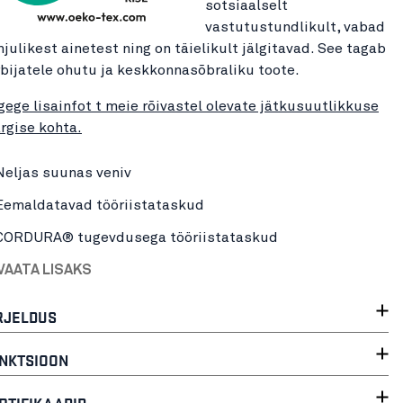
sotsiaalselt
vastutustundlikult, vabad
hjulikest ainetest ning on täielikult jälgitavad. See tagab
rbijatele ohutu ja keskkonnasõbraliku toote.
gege lisainfot t meie rõivastel olevate jätkusuutlikkuse
rgise kohta.
Neljas suunas veniv
Eemaldatavad tööriistataskud
CORDURA® tugevdusega tööriistataskud
VAATA LISAKS
RJELDUS
NKTSIOON
RTIFIKAADID