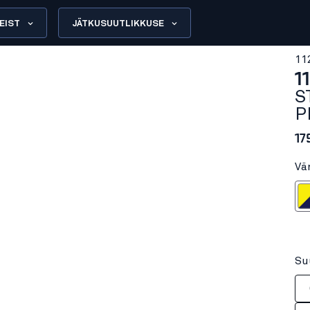
EIST
JÄTKUSUUTLIKKUSE
11
1
S
P
17
Vä
Neoonkollane
Su