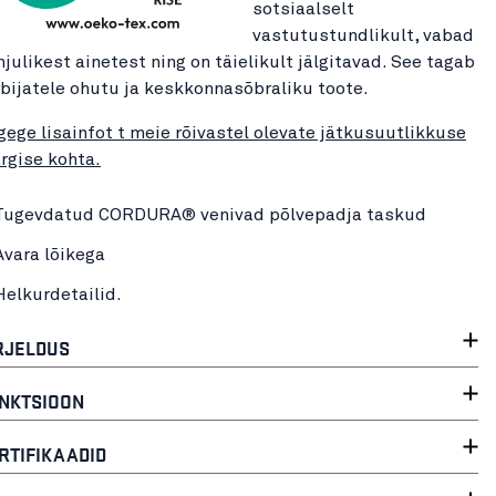
sotsiaalselt
vastutustundlikult, vabad
hjulikest ainetest ning on täielikult jälgitavad. See tagab
rbijatele ohutu ja keskkonnasõbraliku toote.
gege lisainfot t meie rõivastel olevate jätkusuutlikkuse
rgise kohta.
Tugevdatud CORDURA® venivad põlvepadja taskud
Avara lõikega
Helkurdetailid.
RJELDUS
NKTSIOON
RTIFIKAADID