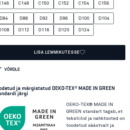
C146
C148
C150
C152
C154
C156
D84
D88
D92
D96
D100
D104
D108
D112
D116
D120
D124
LISA LEMMIKUTESSE
VÕRDLE
odetud ja märgistatud OEKO-TEX® MADE IN GREEN
andardi järgi
OEKO-TEX® MADE IN
GREEN standart tagab, et
tekstiilid ja nahktooted on
toodetud säästvalt ja