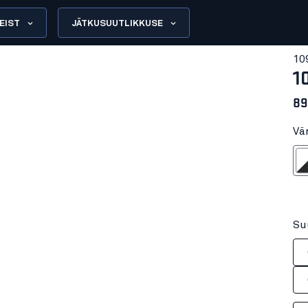
EIST
JÄTKUSUUTLIKKUSE
10
1
89
Vä
Valge/
Su