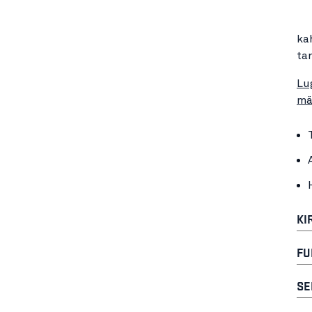
ka
ta
Lu
mä
KI
FU
SE