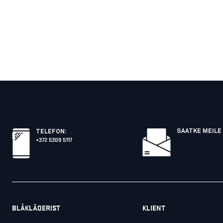
SAATKE MEILE 
TELEFON
:
+372 5309 5117
BLÅKLÄDERIST
KLIENT