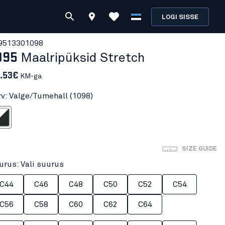
LOGI SISSE
951330
1098
095
Maalripüksid Stretch
.53€
KM-ga
rv: Valge/Tumehall (1098)
Tumehall
SIZE GUIDE
urus: Vali suurus
C44
C46
C48
C50
C52
C54
C56
C58
C60
C62
C64