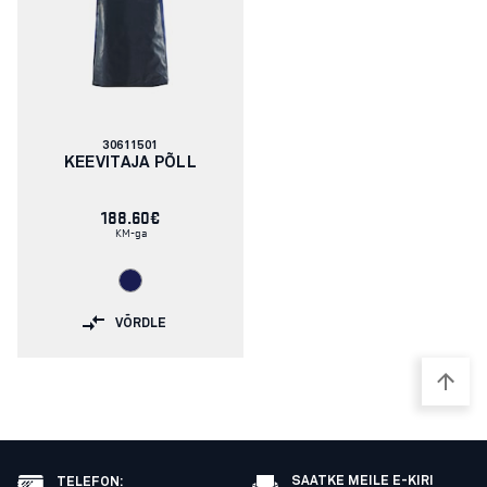
Artikli
30611501
number:
KEEVITAJA PÕLL
188.60€
KM-ga
VÕRDLE
SAATKE MEILE E-KIRI
TELEFON
: