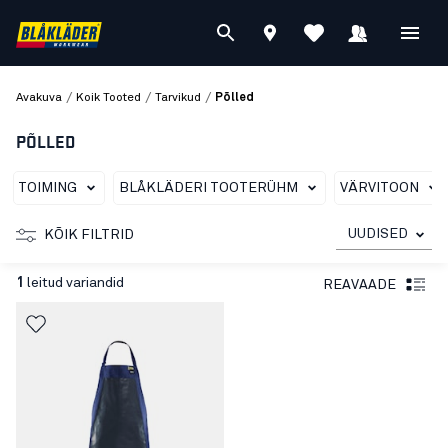
/
/
/
Avakuva
Koik Tooted
Tarvikud
Põlled
PÕLLED
TOIMING
BLÅKLÄDERI TOOTERÜHM
VÄRVITOON
UUDISED
KÕIK FILTRID
1
leitud variandid
REAVAADE