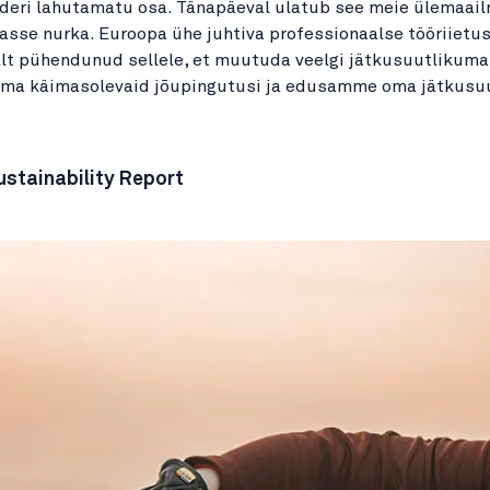
äderi lahutamatu osa. Tänapäeval ulatub see meie ülemaai
asse nurka. Euroopa ühe juhtiva professionaalse tööriietu
lt pühendunud sellele, et muutuda veelgi jätkusuutlikuma
oma käimasolevaid jõupingutusi ja edusamme oma jätkusu
ustainability Report