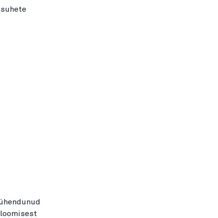
 suhete
 pühendunud
 loomisest