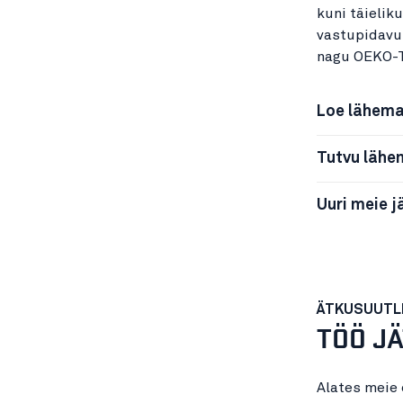
kuni täieli
vastupidavus
nagu OEKO-
Loe lähema
Tutvu lähe
Uuri meie j
ÄTKUSUUTL
TÖÖ J
Alates meie 