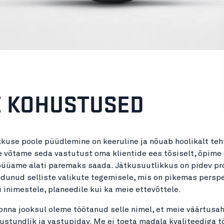
E KOHUSTUSED
kuse poole püüdlemine on keeruline ja nõuab hoolikalt te
 võtame seda vastutust oma klientide ees tõsiselt, õpime
püüame alati paremaks saada. Jätkusuutlikkus on pidev pr
unud selliste valikute tegemisele, mis on pikemas perspe
i inimestele, planeedile kui ka meie ettevõttele.
nna jooksul oleme töötanud selle nimel, et meie väärtusah
ustundlik ja vastupidav. Me ei toeta madala kvaliteediga t