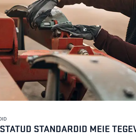
DID
STATUD STANDARDID MEIE TEGE