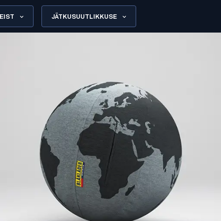
EIST
JÄTKUSUUTLIKKUSE