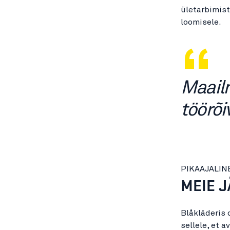
ületarbimist
loomisele.
Maailm
töörõi
PIKAAJALIN
MEIE 
Blåkläderis
sellele, et 