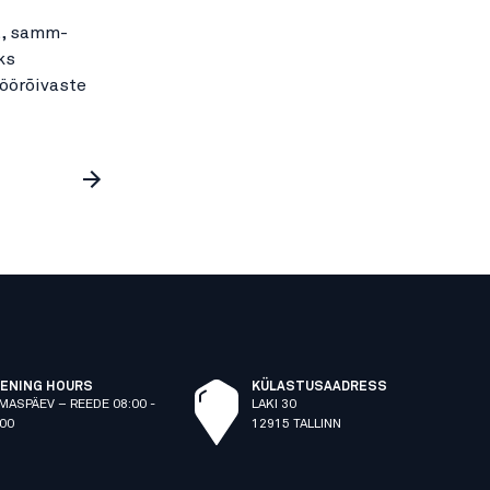
t, samm-
ks
töörõivaste
ENING HOURS
KÜLASTUSAADRESS
MASPÄEV – REEDE 08:00 -
LAKI 30
:00
12915 TALLINN