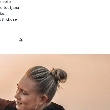
lmsete
se tootjana
ks.
utlikkuse