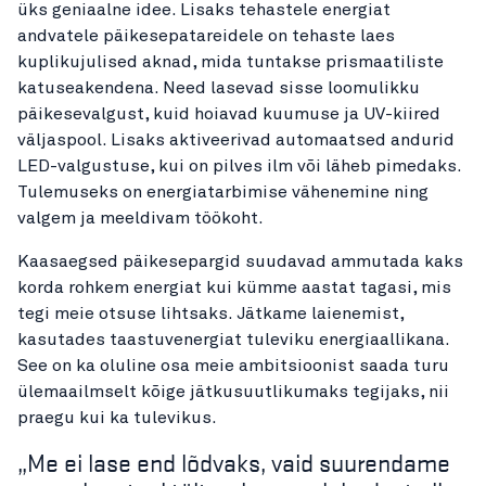
üks geniaalne idee. Lisaks tehastele energiat
andvatele päikesepatareidele on tehaste laes
kuplikujulised aknad, mida tuntakse prismaatiliste
katuseakendena. Need lasevad sisse loomulikku
päikesevalgust, kuid hoiavad kuumuse ja UV-kiired
väljaspool. Lisaks aktiveerivad automaatsed andurid
LED-valgustuse, kui on pilves ilm või läheb pimedaks.
Tulemuseks on energiatarbimise vähenemine ning
valgem ja meeldivam töökoht.
Kaasaegsed päikesepargid suudavad ammutada kaks
korda rohkem energiat kui kümme aastat tagasi, mis
tegi meie otsuse lihtsaks. Jätkame laienemist,
kasutades taastuvenergiat tuleviku energiaallikana.
See on ka oluline osa meie ambitsioonist saada turu
ülemaailmselt kõige jätkusuutlikumaks tegijaks, nii
praegu kui ka tulevikus.
„Me ei lase end lõdvaks, vaid suurendame