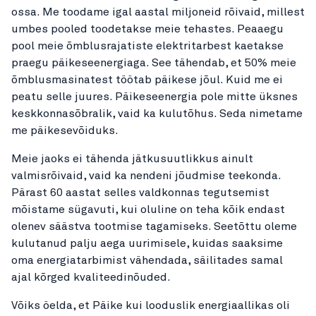
ossa. Me toodame igal aastal miljoneid rõivaid, millest
umbes pooled toodetakse meie tehastes. Peaaegu
pool meie õmblusrajatiste elektritarbest kaetakse
praegu päikeseenergiaga. See tähendab, et 50% meie
õmblusmasinatest töötab päikese jõul. Kuid me ei
peatu selle juures. Päikeseenergia pole mitte üksnes
keskkonnasõbralik, vaid ka kulutõhus. Seda nimetame
me päikesevõiduks.
Meie jaoks ei tähenda jätkusuutlikkus ainult
valmisrõivaid, vaid ka nendeni jõudmise teekonda.
Pärast 60 aastat selles valdkonnas tegutsemist
mõistame sügavuti, kui oluline on teha kõik endast
olenev säästva tootmise tagamiseks. Seetõttu oleme
kulutanud palju aega uurimisele, kuidas saaksime
oma energiatarbimist vähendada, säilitades samal
ajal kõrged kvaliteedinõuded.
Võiks öelda, et Päike kui looduslik energiaallikas oli