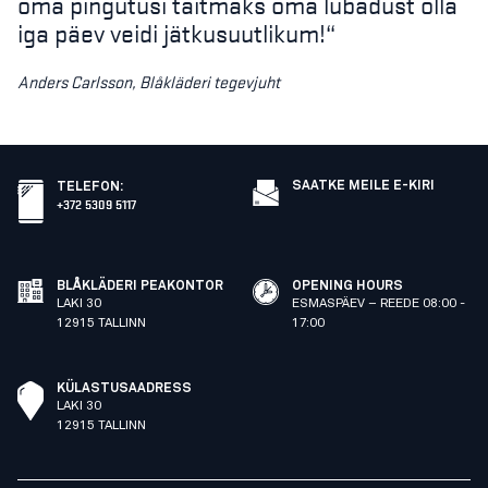
oma pingutusi täitmaks oma lubadust olla
iga päev veidi jätkusuutlikum!“
Anders Carlsson, Blåkläderi tegevjuht
SAATKE MEILE E-KIRI
TELEFON
:
+372 5309 5117
BLÅKLÄDERI PEAKONTOR
OPENING HOURS
LAKI 30
ESMASPÄEV – REEDE 08:00 -
12915 TALLINN
17:00
KÜLASTUSAADRESS
LAKI 30
12915 TALLINN