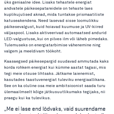
üks geniaalne idee. Lisaks tehastele energiat
andvatele päikesepatareidele on tehaste laes
kuplikujulised aknad, mida tuntakse prismaatiliste
katuseakendena. Need lasevad sisse loomulikku
päikesevalgust, kuid hoiavad kuumuse ja UV-kiired
väljaspool. Lisaks aktiveerivad automaatsed andurid
LED-valgustuse, kui on pilves ilm või läheb pimedaks.
Tulemuseks on energiatarbimise vähenemine ning
valgem ja meeldivam töökoht.
Kaasaegsed päikesepargid suudavad ammutada kaks
korda rohkem energiat kui kümme aastat tagasi, mis
tegi meie otsuse lihtsaks. Jätkame laienemist,
kasutades taastuvenergiat tuleviku energiaallikana.
See on ka oluline osa meie ambitsioonist saada turu
ülemaailmselt kõige jätkusuutlikumaks tegijaks, nii
praegu kui ka tulevikus.
„Me ei lase end lõdvaks, vaid suurendame