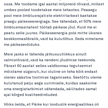
ossa. Me toodame igal aastal miljoneid rõivaid, millest
umbes pooled toodetakse meie tehastes. Peaaegu
pool meie õmblusrajatiste elektritarbest kaetakse
praegu päikeseenergiaga. See tähendab, et 50% meie
õmblusmasinatest töötab päikese jõul. Kuid me ei
peatu selle juures. Päikeseenergia pole mitte üksnes
keskkonnasõbralik, vaid ka kulutõhus. Seda nimetame
me päikesevõiduks.
Meie jaoks ei tähenda jätkusuutlikkus ainult
valmisrõivaid, vaid ka nendeni jõudmise teekonda.
Pärast 60 aastat selles valdkonnas tegutsemist
mõistame sügavuti, kui oluline on teha kõik endast
olenev säästva tootmise tagamiseks. Seetõttu oleme
kulutanud palju aega uurimisele, kuidas saaksime
oma energiatarbimist vähendada, säilitades samal
ajal kõrged kvaliteedinõuded.
Võiks öelda, et Päike kui looduslik energiaallikas oli