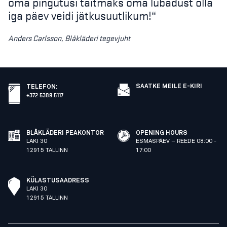
oma pingutusi täitmaks oma lubadust olla
iga päev veidi jätkusuutlikum!“
Anders Carlsson, Blåkläderi tegevjuht
SAATKE MEILE E-KIRI
TELEFON
:
+372 5309 5117
BLÅKLÄDERI PEAKONTOR
OPENING HOURS
LAKI 30
ESMASPÄEV – REEDE 08:00 -
12915 TALLINN
17:00
KÜLASTUSAADRESS
LAKI 30
12915 TALLINN