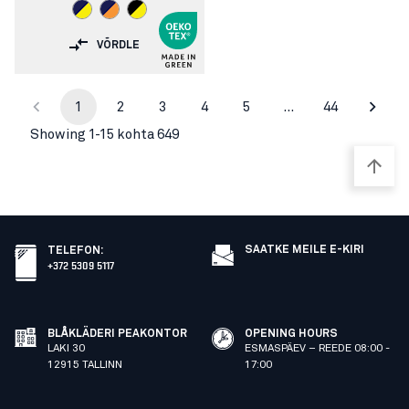
VÕRDLE
1
2
3
4
5
…
44
Showing 1-15 kohta 649
SAATKE MEILE E-KIRI
TELEFON
:
+372 5309 5117
BLÅKLÄDERI PEAKONTOR
OPENING HOURS
LAKI 30
ESMASPÄEV – REEDE 08:00 -
12915 TALLINN
17:00