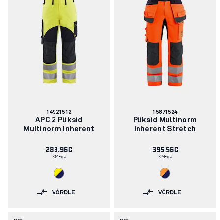
Artikli
Artikli
14921512
15871524
number:
number:
APC 2 Püksid
Püksid Multinorm
Multinorm Inherent
Inherent Stretch
283.96€
395.56€
KM-ga
KM-ga
VÕRDLE
VÕRDLE