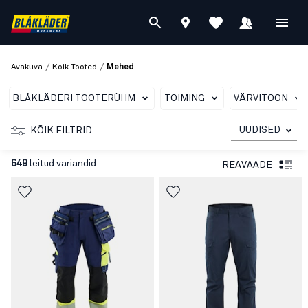
/
/
Avakuva
Koik Tooted
Mehed
BLÅKLÄDERI TOOTERÜHM
TOIMING
VÄRVITOON
UUDISED
KÕIK FILTRID
649
leitud variandid
REAVAADE