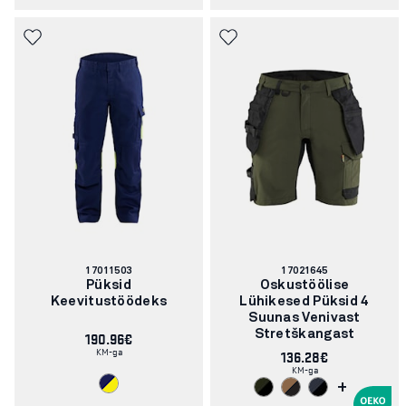
Artikli
Artikli
17011503
17021645
number:
number:
Püksid
Oskustöölise
Keevitustöödeks
Lühikesed Püksid 4
Suunas Venivast
190.96€
Stretškangast
KM-ga
136.28€
KM-ga
+