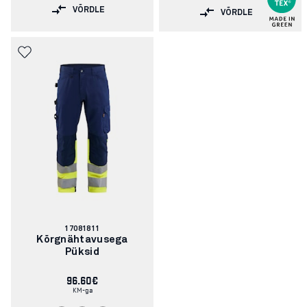
VÕRDLE
VÕRDLE
Artikli
17081811
number:
Kõrgnähtavusega
Püksid
96.60€
KM-ga