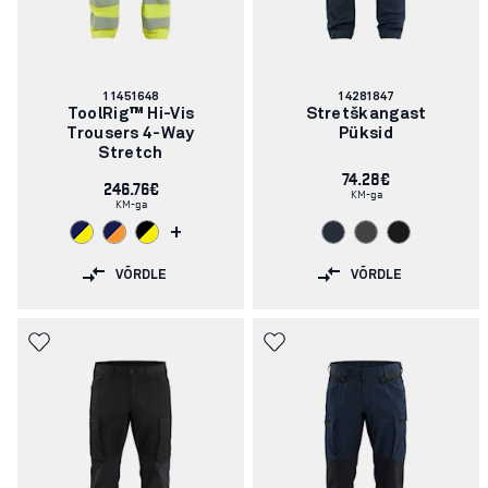
Artikli
Artikli
11451648
14281847
number:
number:
ToolRig™ Hi-Vis
Stretškangast
Trousers 4-Way
Püksid
Stretch
74.28€
246.76€
KM-ga
KM-ga
+
VÕRDLE
VÕRDLE