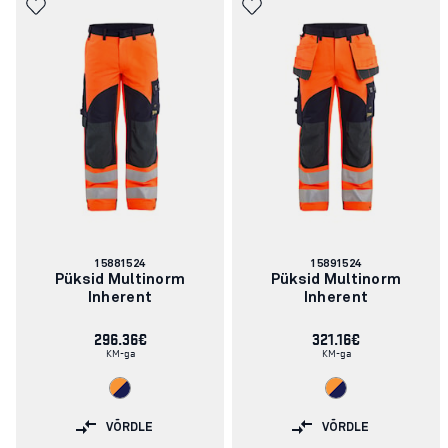
Artikli
Artikli
15881524
15891524
number:
number:
Püksid Multinorm
Püksid Multinorm
Inherent
Inherent
296.36€
321.16€
KM-ga
KM-ga
VÕRDLE
VÕRDLE