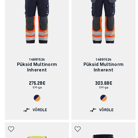
Artikli
Artikli
14881524
14891524
number:
number:
Püksid Multinorm
Püksid Multinorm
Inherent
Inherent
275.28€
303.68€
KM-ga
KM-ga
VÕRDLE
VÕRDLE