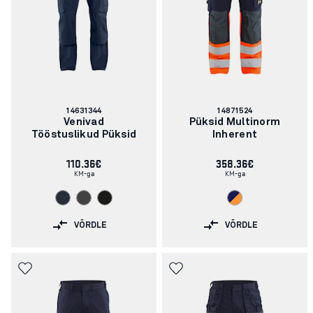
Artikli
Artikli
14631344
14871524
number:
number:
Venivad
Püksid Multinorm
Tööstuslikud Püksid
Inherent
110.36€
358.36€
KM-ga
KM-ga
VÕRDLE
VÕRDLE