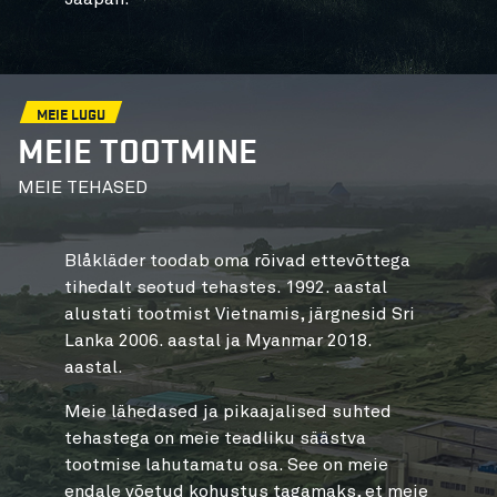
MEIE LUGU
MEIE TOOTMINE
MEIE TEHASED
Blåkläder toodab oma rõivad ettevõttega
MEIE V
tihedalt seotud tehastes. 1992. aastal
Väärtus
alustati tootmist Vietnamis, järgnesid Sri
iga sam
Lanka 2006. aastal ja Myanmar 2018.
samal a
aastal.
lubadu
Meie lähedased ja pikaajalised suhted
Meie kl
tehastega on meie teadliku säästva
teades,
tootmise lahutamatu osa. See on meie
tõhus 
endale võetud kohustus tagamaks, et meie
pakkuda