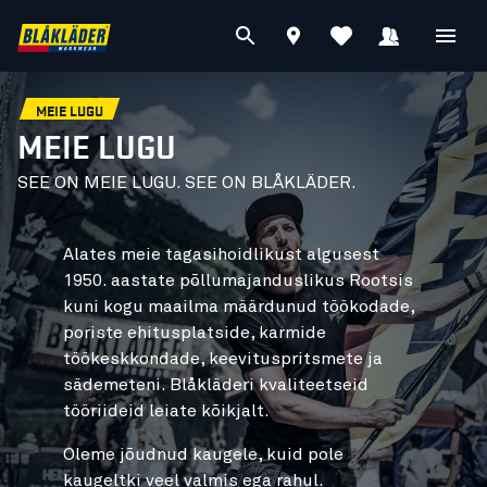
MEIE LUGU
MEIE LUGU
SEE ON MEIE LUGU. SEE ON BLÅKLÄDER.
Alates meie tagasihoidlikust algusest
1950. aastate põllumajanduslikus Rootsis
kuni kogu maailma määrdunud töökodade,
poriste ehitusplatside, karmide
töökeskkondade, keevituspritsmete ja
sädemeteni. Blåkläderi kvaliteetseid
tööriideid leiate kõikjalt.
Oleme jõudnud kaugele, kuid pole
kaugeltki veel valmis ega rahul.