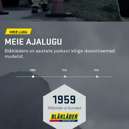
tõhusu
MEIE LUGU
MEIE AJALUGU
Blåkläders on aastate jooksul kõige ikoonilisemad
mudelid.
1959
1984
1992
20