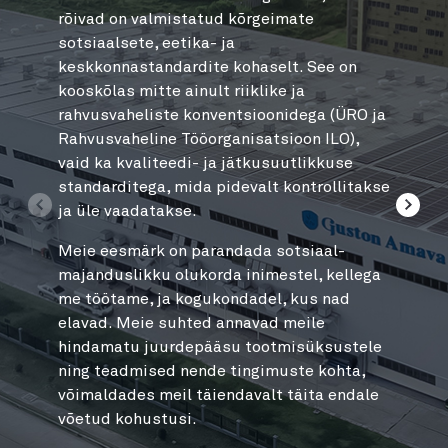
rõivad on valmistatud kõrgeimate
arukat 
sotsiaalsete, eetika- ja
levitam
keskkonnastandardite kohaselt. See on
tootmis
kooskõlas mitte ainult riiklike ja
väljatö
rahvusvaheliste konventsioonidega (ÜRO ja
aastak
Rahvusvaheline Tööorganisatsioon ILO),
timmita
vaid ka kvaliteedi- ja jätkusuutlikkuse
standarditega, mida pidevalt kontrollitakse
Ülimalt
ja üle vaadatakse.
toodan
võimald
Meie eesmärk on parandada sotsiaal-
kõiki a
majanduslikku olukorda inimestel, kellega
Ja pike
me töötame, ja kogukondadel, kus nad
hindama
elavad. Meie suhted annavad meile
hindamatu juurdepääsu tootmisüksustele
ning teadmised nende tingimuste kohta,
võimaldades meil täiendavalt täita endale
võetud kohustusi.