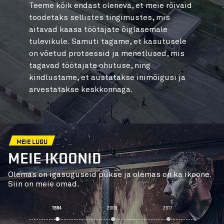
Teeme kõik endast oleneva, et meie rõivaid
toodetaks sellistes tingimustes, mis
aitavad kaasa töötajate õiglasemale
tulevikule. Samuti tagame, et kasutusele
on võetud protsessid ja menetlused, mis
tagavad töötajate ohutuse, ning
kindlustame, et austatakse inimõigusi ja
arvestatakse keskkonnaga.
MEIE LUGU
MEIE IKOONID
Olemas on igasuguseid pükse ja olemas on ka ikoone.
Siin on meie omad.
1984
2008
2017
20