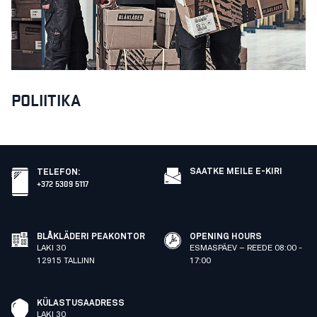
POLIITIKA
SAATKE MEILE E-KIRI
TELEFON
:
+372 5309 5117
BLÅKLÄDERI PEAKONTOR
OPENING HOURS
LAKI 30
ESMASPÄEV – REEDE 08:00 -
12915 TALLINN
17:00
KÜLASTUSAADRESS
LAKI 30